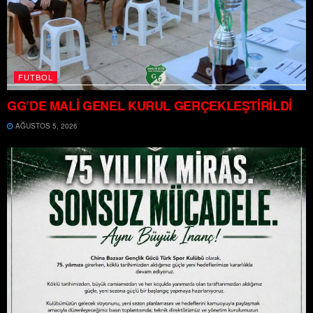
FUTBOL
GG’DE MALİ GENEL KURUL GERÇEKLEŞTİRİLDİ
AĞUSTOS 5, 2026