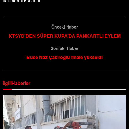
ifadelerini kullandı.
Önceki Haber
KTSYD’DEN SÜPER KUPA’DA PANKARTLI EYLEM
Sonraki Haber
Buse Naz Çakıroğlu finale yükseldi
İlgili
Haberler