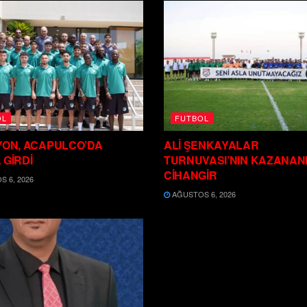
OL
FUTBOL
YON, ACAPULCO’DA
ALİ ŞENKAYALAR
 GİRDİ
TURNUVASI’NIN KAZANAN
CİHANGİR
 6, 2026
AĞUSTOS 6, 2026