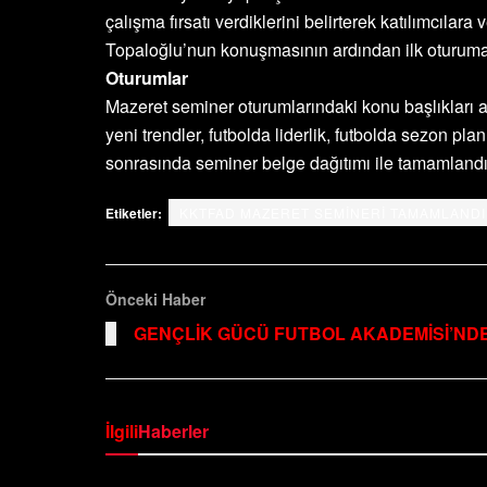
çalışma fırsatı verdiklerini belirterek katılımcıl
Topaloğlu’nun konuşmasının ardından ilk oturuma
Oturumlar
Mazeret seminer oturumlarındaki konu başlıkları a
yeni trendler, futbolda liderlik, futbolda sezon p
sonrasında seminer belge dağıtımı ile tamamlandı
Etiketler:
KKTFAD MAZERET SEMİNERİ TAMAMLANDI
Önceki Haber
GENÇLİK GÜCÜ FUTBOL AKADEMİSİ’NDE
İlgili
Haberler