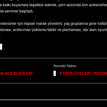
ara ve katkı koyanlara teşekkür ederek, yeni sezonda tüm antrenör
la seminer başiladı.
ntrenörler için kişisel marak yönetimi, yaş gruplarına göre haft
lanlaması, antrenman yükleme takibi ve planlaması, dar alan oyun
.
Sonraki Haber
N AÇILIŞ ŞÖLENİ
KTSYD ÜYELERİ “SEZO