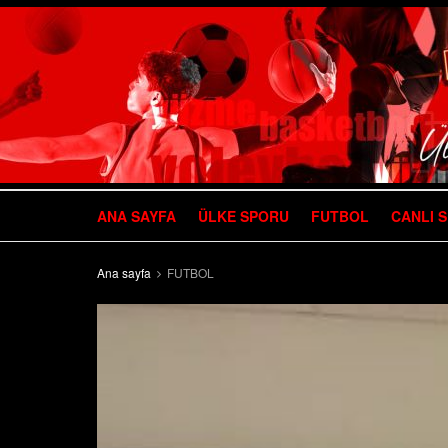
ANA SAYFA
ÜLKE SPORU
FUTBOL
CANLI 
Ana sayfa
FUTBOL