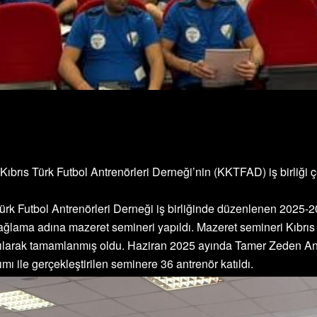
Kıbrıs Türk Futbol Antrenörleri Derneği’nin (KKTFAD) iş birliğ
Türk Futbol Antrenörleri Derneği iş birliğinde düzenlenen 2025
k sağlama adına mazeret semineri yapıldı. Mazeret semineri Kı
pılarak tamamlanmış oldu. Haziran 2025 ayında Tamer Zeden An
lımı ile gerçekleştirilen seminere 36 antrenör katıldı.