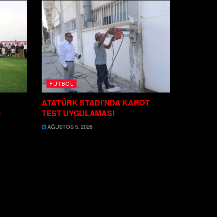
FUTBOL
ATATÜRK STADI’NDA KAROT
I
TEST UYGULAMASI
AĞUSTOS 5, 2026