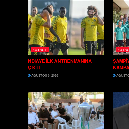
FUTBOL
FUTB
NDIAYE İLK ANTRENMANINA
ŞAMPİ
ÇIKTI
KAMPA
AĞUSTOS 6, 2026
AĞUSTOS