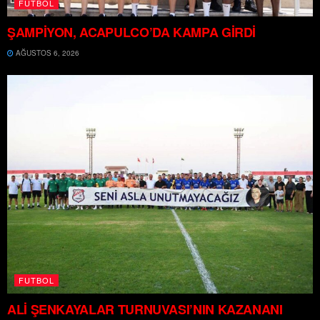
FUTBOL
ŞAMPİYON, ACAPULCO’DA KAMPA GİRDİ
AĞUSTOS 6, 2026
FUTBOL
ALİ ŞENKAYALAR TURNUVASI’NIN KAZANANI