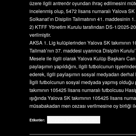
üzere ilgili antrenör oyundan ihraç edilmesini müt
incelenmiş olup, 5472 lisans numaralı Yalova SK a
Solkanat’ın Disiplin Talimatının 41. maddesinin 1. 
2) KTFF Yönetim Kurulu tarafından DS-1/2025-2026
verilmiştir.
AKSA 1. Lig kulüplerinden Yalova SK takımının 1
Talimatı’nın 37. maddesi uyarınca Disiplin Kurulu’
Mesele ile ilgili olarak Yalova Kulüp Başkanı Ca
paylaşımın yapıldığını, ilgili futbolcunun işyerin
ederek, ilgili paylaşımın sosyal medyadan derhal ka
İlgili futbolcunun sosyal medyada yapmış olduğu 
takımının 105425 lisans numaralı futbolcusu Hasip U
ışığında Yalova SK takımının 105425 lisans numara
müsabakadan men cezası verilmesine oy birliği ile 
Etiketler:
Disiplin Kurulu Kararları