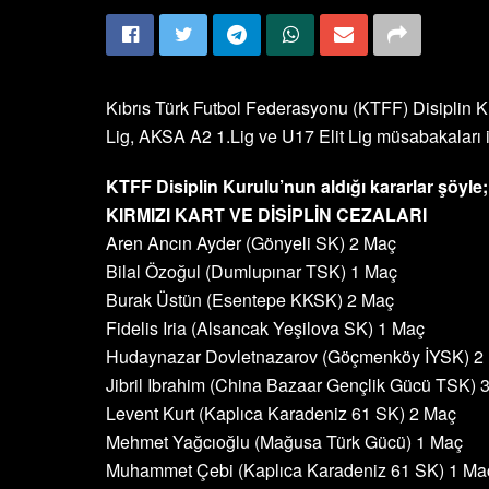
Kıbrıs Türk Futbol Federasyonu (KTFF) Disiplin 
Lig, AKSA A2 1.Lig ve U17 Elit Lig müsabakaları ile
KTFF Disiplin Kurulu’nun aldığı kararlar şöyle;
KIRMIZI KART VE DİSİPLİN CEZALARI
Aren Ancın Ayder (Gönyeli SK) 2 Maç
Bilal Özoğul (Dumlupınar TSK) 1 Maç
Burak Üstün (Esentepe KKSK) 2 Maç
Fidelis Iria (Alsancak Yeşilova SK) 1 Maç
Hudaynazar Dovletnazarov (Göçmenköy İYSK) 2
Jibril Ibrahim (China Bazaar Gençlik Gücü TSK) 
Levent Kurt (Kaplıca Karadeniz 61 SK) 2 Maç
Mehmet Yağcıoğlu (Mağusa Türk Gücü) 1 Maç
Muhammet Çebi (Kaplıca Karadeniz 61 SK) 1 Ma