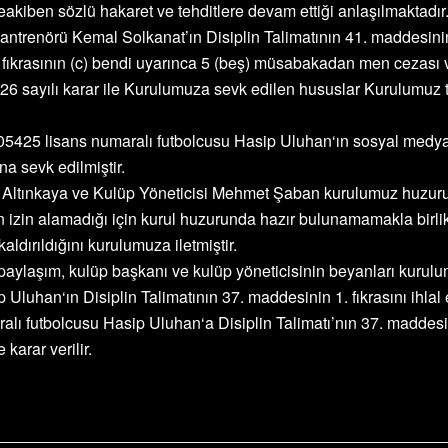
eakiben sözlü hakaret ve tehditlere devam ettiği anlaşılmaktadır.
ntrenörü Kemal Solkanat’ın Disiplin Talimatının 41. maddesinin 1
fıkrasının (c) bendi uyarınca 5 (beş) müsabakadan men cezası veri
 sayılı karar ile Kurulumuza sevk edilen hususlar Kurulumuz t
05425 lisans numaralı futbolcusu Hasip Uluhan‘ın sosyal medya
na sevk edilmiştir.
n Altınkaya ve Kulüp Yöneticisi Mehmet Şaban kurulumuz huzurun
den izin alamadığı için kurul huzurunda hazır bulunamamakla bir
ldırıldığını kurulumuza iletmiştir.
paylaşım, kulüp başkanı ve kulüp yöneticisinin beyanları kurulu
luhan‘ın Disiplin Talimatının 37. maddesinin 1. fıkrasını ihlal et
lı futbolcusu Hasip Uluhan‘a Disiplin Talimatı’nın 37. maddesini
karar verilir.