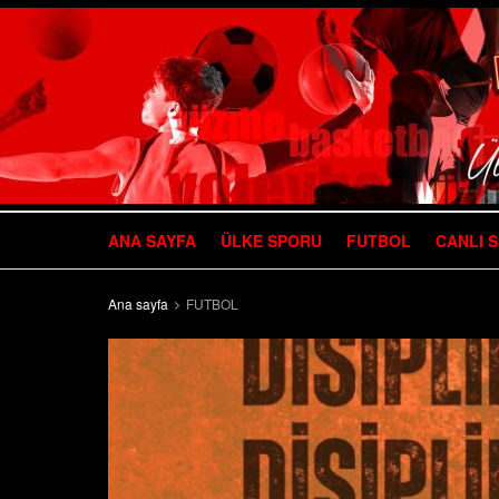
ANA SAYFA
ÜLKE SPORU
FUTBOL
CANLI 
Ana sayfa
FUTBOL