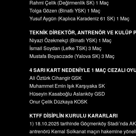
Rahmi Çelik (Değirmenlik SK) 1 Maç
Tolga Gözen (Binatlı YSK) 1 Maç
Yusuf Aygün (Kaplıca Karadeniz 61 SK) 1 Maç
TEKNİK DİREKTÖR, ANTRENÖR VE KULÜP 
Niyazi Özekmekçi (Binatlı YSK) 1 Maç
İsmail Soydan (Lefke TSK) 3 Maç
Mustafa Boyacızade (Yalova SK) 3 Maç
4 SARI KART NEDENİYLE 1 MAÇ CEZALI O
Ali Öztürk Cihangir GSK
Muhammet Emin Işık Karşıyaka SK
Hüseyin Kasaboğlu Aslanköy GSD
Onur Çelik Düzkaya KOSK
KTFF DİSİPLİN KURULU KARARLARI
1) 18.10.2025 tarihinde Göçmenköy Stadı’nda AK
antrenörü Kemal Solkanat maçın hakemine yönelik