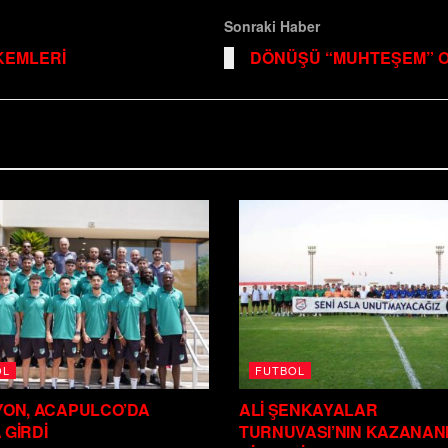
Sonraki Haber
KEMLERİ
DÖNÜŞÜ “MUHTEŞEM” 
OL
FUTBOL
YON, ACAPULCO’DA
ALİ ŞENKAYALAR
 GİRDİ
TURNUVASI’NIN KAZANAN