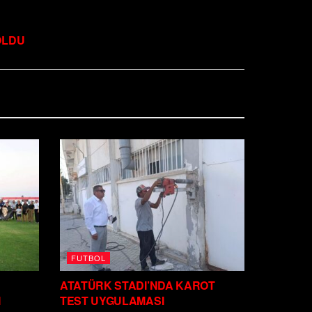
OLDU
FUTBOL
ATATÜRK STADI’NDA KAROT
I
TEST UYGULAMASI